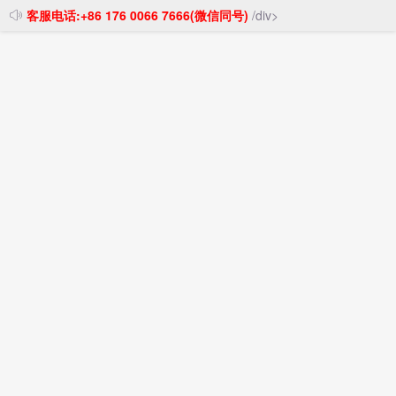
客服电话:+86 176 0066 7666(微信同号)
/div>
投稿发布
注册登录
首页
>
货运信息
空调通过深圳集装箱运输运输到敖德萨
时间：2026-06-03 13:22:03
阅读：
9
评论：
0
作者：
空调货品毛重为101吨，通过深圳运抵敖德萨，希望
收货39天配送到，热情欢迎深圳区域内的集装箱运输