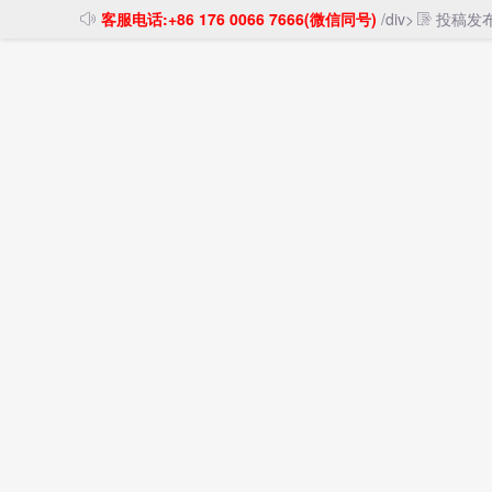
客服电话:+86 176 0066 7666(微信同号)
/div>
投稿发
首页
中美海运
中美空运
物流货代
货运
首页
>
货运信息
中国广州至美国新奥