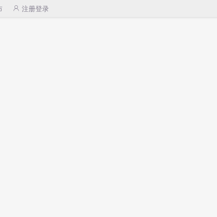
布
注册登录
信息
物流知识
中美新闻
联系我们
中美热标
尔良的航空航天采用空运派送14天内送达