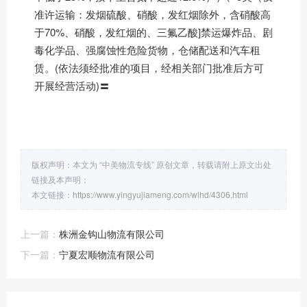
准许运输：发烟硫酸、硝酸，发红烟除外，含硝酸高
于70%、硝酸，发红烟的、三氟乙酸]禁运爆炸品、剧
毒化学品、强腐蚀性危险货物，仓储配送和汽车租
赁。(依法须经批准的项目，经相关部门批准后方可
开展经营活动)〓
版权声明：本文为 “中美物流专线” 原创文章，转载请附上原文出处
链接及本声明；
本文链接：
https://www.yingyujiameng.com/wlhd/4306.html
上一篇：
株洲金钩山物流有限公司
下一篇：
宁夏宏顺物流有限公司