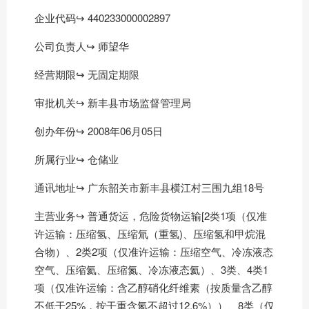
企业代码↪ 440233000002897
公司负责人↪ 师望华
经营期限↪ 无固定期限
审批机关↪ 新丰县市场监督管理局
创办年份↪ 2008年06月05日
所属行业↪ 仓储业
通讯地址↪ 广东韶关市新丰县横江村三围九组18号
主营业务↪ 普通货运，危险货物运输[2类1项（仅准
许运输：压缩氢、压缩氚（重氢)、压缩氢和甲烷混
合物）、2类2项（仅准许运输：压缩空气、冷冻液态
空气、压缩氦、压缩氮、冷冻液态氦）、3类、4类1
项（仅准许运输：含乙醇硝化纤维素（按质量含乙醇
不低于25%，按干重含氮不超过12.6%））、8类（仅