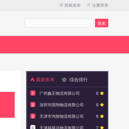
投稿发布
注册登录
最新发布
综合排行
1
广州鑫正物流有限公司
0
1
横县
2
深圳市国翔物流有限公司
0
2
广西南
3
天津市鸿智物流有限公司
5
3
百色
4
天津福盛达物流有限公司
7
4
广西玉