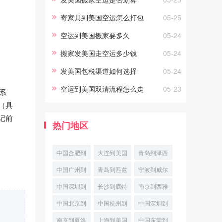
国行李空运多少钱的相关知识
寄家具到美国空运怎么打包
05-25
空运到美国搬家要多久
05-24
搬家发美国走空运多少钱
05-24
发美国包税渠道如何选择
05-24
空运到美国双清流程怎么走
05-23
系
（具
记前
热门地区
中国合肥到
大连到美国
青岛到泽西
菲尼克斯
波士顿国际
城海上运输
中国广州到
青岛到匹兹
宁波到威尔
(Phoenix)
空运
西雅图空运
堡
明顿散货船
中国深圳到
长沙到底特
南京到西雅
经济
派送
(Pittsburgh)
运输
梅德福普货
律航空快递
图多式联运
中国北京到
中国杭州到
中国深圳到
门到
空运
奥克兰门到
美国威尔明
美国苏福尔
南京到夏洛
上海到美国
中国东莞到