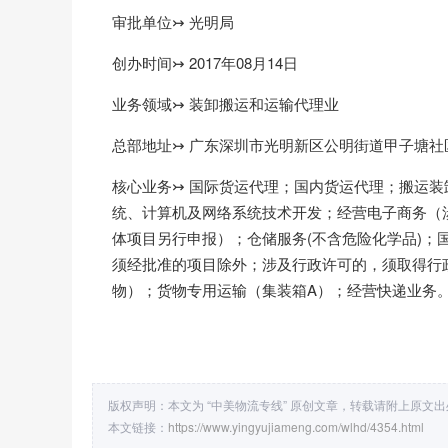
审批单位↣ 光明局
创办时间↣ 2017年08月14日
业务领域↣ 装卸搬运和运输代理业
总部地址↣ 广东深圳市光明新区公明街道甲子塘社
核心业务↣ 国际货运代理；国内货运代理；搬运
统、计算机及网络系统技术开发；经营电子商务（
体项目另行申报）；仓储服务(不含危险化学品)；
须经批准的项目除外；涉及行政许可的，须取得行
物）；货物专用运输（集装箱A）；经营快递业务
版权声明：本文为 “中美物流专线” 原创文章，转载请附上原文
本文链接：
https://www.yingyujiameng.com/wlhd/4354.html