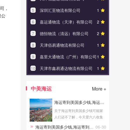
公司，
5
深圳汇至物流有限公司
1
5
钦州
限公
6
嘉运通物流（天津）有限公司
2
6
深圳
7
德恒物流（清远）有限公司
2
7
深圳
8
天津佰易通物流有限公司
1
8
深圳
9
嘉里大通物流（广州）有限公司
1
9
广西
10
天津市鑫易通达物流有限公司
1
10
深圳
中美海运
More +
海运寄到美国多少钱,海运寄到美国多少钱一公斤
关于海运寄到美国多少钱可能家
人们还不了解，今天爱六八收集
了海运寄到美国多少钱相关资料
海运寄到美国多少钱,海运寄到美国多少钱一公斤
06-30
为大家介绍：海运寄到美国多少