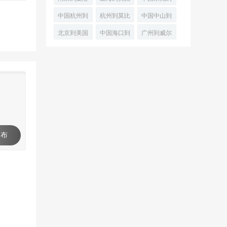
门空运
顿(Wilmingt
斯(SiouxFal
特
明尼阿波利
美国汉普顿
中国杭州到
杭州到莫比
中国中山到
(Charlotte)
斯航空快递
轮船运输
丹佛
尔(Mobile)
美国埃弗格
北京到美国
中国海口到
广州到威尔
航空运
(Denver)飞
跨境联运
雷斯港
波士顿门到
美国夏延
明顿国际快
机运输
(PortEv
门空运
(Cheyenne)
递
空
 布