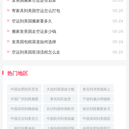
寄家具到美国空运怎么打包
05-25
空运到美国搬家要多久
05-24
搬家发美国走空运多少钱
05-24
发美国包税渠道如何选择
05-24
空运到美国双清流程怎么走
05-23
热门地区
中国合肥到菲尼克
大连到美国波士顿
青岛到泽西城海上
斯(Phoenix)经济
国际空运
运输
中国广州到西雅图
青岛到匹兹堡
宁波到威尔明顿散
空运派送
(Pittsburgh)门到
货船运输
中国深圳到梅德福
长沙到底特律航空
南京到西雅图多式
普货空运
快递
联运
中国北京到奥克兰
中国杭州到美国威
中国深圳到美国苏
门到门空运
尔明顿(Wilmingt
福尔斯(SiouxFal
南京到夏洛特
上海到美国明尼阿
中国东莞到美国汉