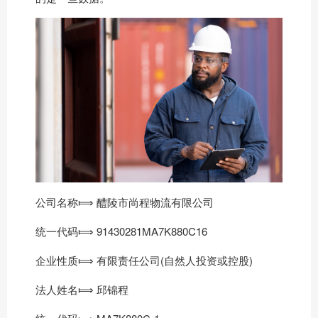
公司名称⟾ 醴陵市尚程物流有限公司
统一代码⟾ 91430281MA7K880C16
企业性质⟾ 有限责任公司(自然人投资或控股)
法人姓名⟾ 邱锦程