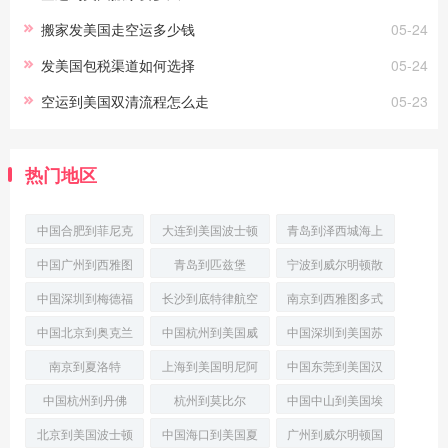
搬家发美国走空运多少钱
05-24
发美国包税渠道如何选择
05-24
空运到美国双清流程怎么走
05-23
热门地区
中国合肥到菲尼克
大连到美国波士顿
青岛到泽西城海上
斯(Phoenix)经济
国际空运
运输
中国广州到西雅图
青岛到匹兹堡
宁波到威尔明顿散
空运派送
(Pittsburgh)门到
货船运输
中国深圳到梅德福
长沙到底特律航空
南京到西雅图多式
普货空运
快递
联运
中国北京到奥克兰
中国杭州到美国威
中国深圳到美国苏
门到门空运
尔明顿(Wilmingt
福尔斯(SiouxFal
南京到夏洛特
上海到美国明尼阿
中国东莞到美国汉
(Charlotte)航空运
波利斯航空快递
普顿轮船运输
中国杭州到丹佛
杭州到莫比尔
中国中山到美国埃
(Denver)飞机运输
(Mobile)跨境联运
弗格雷斯港(PortEv
北京到美国波士顿
中国海口到美国夏
广州到威尔明顿国