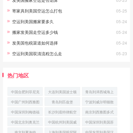
寄家具到美国空运怎么打包
05-25
空运到美国搬家要多久
05-24
搬家发美国走空运多少钱
05-24
发美国包税渠道如何选择
05-24
空运到美国双清流程怎么走
05-23
热门地区
中国合肥到菲尼克
大连到美国波士顿
青岛到泽西城海上
斯(Phoenix)经济
国际空运
运输
中国广州到西雅图
青岛到匹兹堡
宁波到威尔明顿散
空运派送
(Pittsburgh)门到
货船运输
中国深圳到梅德福
长沙到底特律航空
南京到西雅图多式
普货空运
快递
联运
中国北京到奥克兰
中国杭州到美国威
中国深圳到美国苏
门到门空运
尔明顿(Wilmingt
福尔斯(SiouxFal
南京到夏洛特
上海到美国明尼阿
中国东莞到美国汉