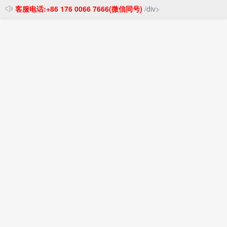
客服电话:+86 176 0066 7666(微信同号)
/div>
投稿发布
注册登录
首页
>
中美海运
100多艘集装箱船停泊洛杉矶和长滩港、海运价格将会
大幅度上涨
时间：2026-03-21 07:53:02
阅读：
20
评论：
0
作者：