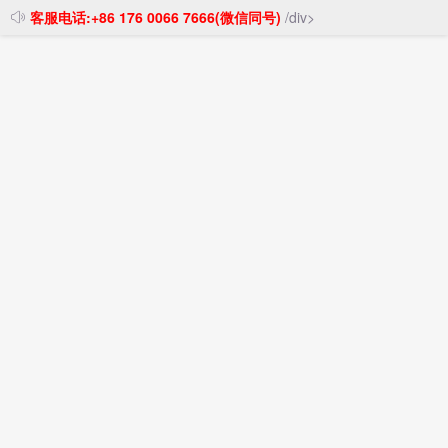
客服电话:+86 176 0066 7666(微信同号)
/div>
投稿发布
注册登录
首页
>
中美空运
发美国空运包税会不会被查
时间：2026-05-23 23:35:00
阅读：
17
评论：
0
作者：
关于发美国空运包税会不会被查，这是许多发货人关
心的话题。空运专线和双清包税服务可以简化操作，