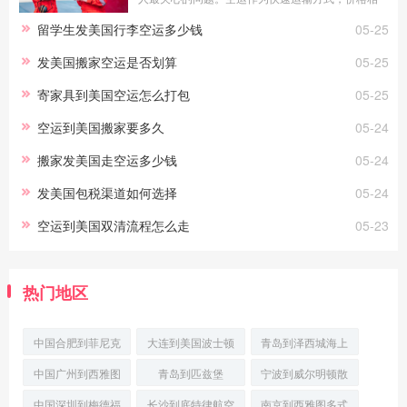
对较高，但时效优势明显。本文将为您详细分析留
留学生发美国行李空运多少钱
05-25
学生发美国行李空运多少钱的相关知识
发美国搬家空运是否划算
05-25
寄家具到美国空运怎么打包
05-25
空运到美国搬家要多久
05-24
搬家发美国走空运多少钱
05-24
发美国包税渠道如何选择
05-24
空运到美国双清流程怎么走
05-23
热门地区
中国合肥到菲尼克
大连到美国波士顿
青岛到泽西城海上
斯(Phoenix)经济
国际空运
运输
中国广州到西雅图
青岛到匹兹堡
宁波到威尔明顿散
空运派送
(Pittsburgh)门到
货船运输
中国深圳到梅德福
长沙到底特律航空
南京到西雅图多式