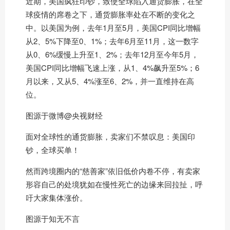
近期，美国疯狂印钞，致使全球陷入通货膨胀，在全
球疫情的席卷之下，通货膨胀率处在不断的变化之
中。以美国为例，去年1月至5月，美国CPI同比增幅
从2、5%下降至0、1%；去年6月至11月，这一数字
从0、6%缓慢上升至1、2%；去年12月至今年5月，
美国CPI同比增幅飞速上涨，从1、4%飙升至5%；6
月以来，又从5、4%涨至6、2%，并一直维持在高
位。
图源于微博@央视财经
面对全球性的通货膨胀，卖家们不禁叹息：美国印
钞，全球买单！
然而跨境圈内的“慈善家”依旧低价内卷不停，有卖家
形容自己的处境犹如在慢性死亡的边缘来回拉扯，呼
吁大家集体涨价。
图源于知无不言